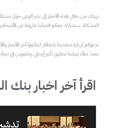
نهدف من خلال هذه الأخبار إلى نشر الوعي حول مشكلة
المشكلة. سنشارك معكم قصصًا ملهمة عن الأشخاص ال
ندعوكم لزيارة صفحتنا بانتظام لتتابعوا آخر الأخبار والأ
معنا. معًا، يمكننا تحقيق تأثير إيجابي وملموس في حي
اقرأ آخر اخبار بنك ا
تدشين