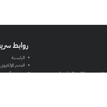
روابط سري
الرئيسية
المتجر الإلكتروني
من نحن؟
مستفيدين من خلال منظومة عمل
معرض الصور
تواصل معنا
Non-Profit
Entity In The Fiel
Through A Professional Work 