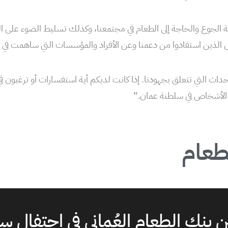
 الجوع والحاجة إلى الطعام في مجتمعنا، وكذلك تسليط الضوء على ال
ذين استفادوا من دعمنا وعن الأفراد والمؤسسات التي ساهمت في د
حداث التي تتعلق بجهودنا. إذا كانت لديكم أية استفسارات أو ترغبون في ا
اة الأشخاص في سلطنة عمان.”
لطعام
 بنك الطعام العُماني في احتفال س